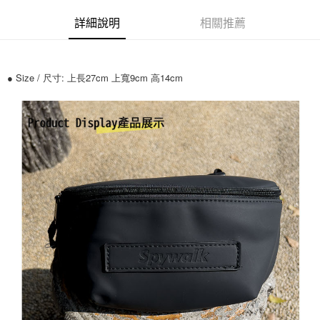
運送方式
詳細說明
相關推薦
全家付款取貨
每筆NT$70，滿NT$699(含以上)免運費
● Size / 尺寸: 上長27cm 上寬9cm 高14cm
7-11付款取貨
每筆NT$70，滿NT$699(含以上)免運費
宅配
每筆NT$80，滿NT$699(含以上)免運費