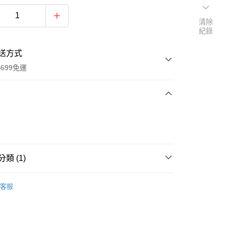
清除
紀錄
送方式
699免運
次付款
付款
類 (1)
包/休閒背包
客服
取貨
0，滿NT$699(含以上)免運費