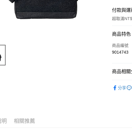
付款與運
超取滿NT$
付款方式
商品特色
信用卡一
商品編號
9014743
超商取貨
ATM付款
商品相關分
斜肩包/斜
運送方式
分享
全家付款
每筆NT$7
7-11付款
說明
相關推薦
每筆NT$7