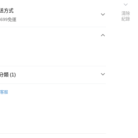
送方式
清除
紀錄
699免運
次付款
付款
類 (1)
包/側背包/書包
客服
取貨
0，滿NT$699(含以上)免運費
取貨
0，滿NT$699(含以上)免運費