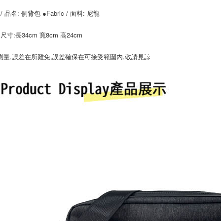
宅配
 / 品名: 側背包 ●Fabric / 面料: 尼龍
每筆NT$8
 / 尺寸:長34cm 寬8cm 高24cm
測量,誤差在所難免,誤差確保在可接受範圍內,敬請見諒