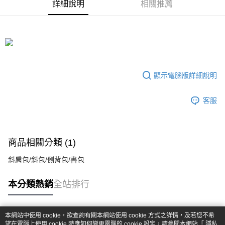
詳細說明
相關推薦
顯示電腦版詳細說明
客服
商品相關分類 (1)
斜肩包/斜包/側背包/書包
本分類熱銷
全站排行
本網站中使用 cookie，欲查詢有關本網站使用 cookie 方式之詳情，及若您不希
熱門標籤
望在電腦上使用 cookie 時應如何變更電腦的 cookie 設定，請參閱本網站「
隱私