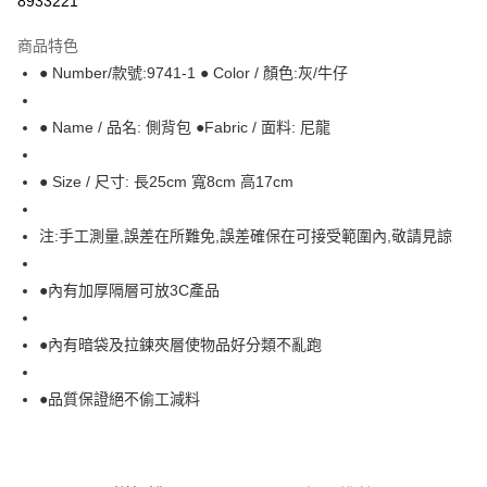
8933221
ATM付款
商品特色
● Number/款號:9741-1 ● Color / 顏色:灰/牛仔
運送方式
全家付款取貨
● Name / 品名: 側背包 ●Fabric / 面料: 尼龍
每筆NT$70，滿NT$699(含以上)免運費
● Size / 尺寸: 長25cm 寬8cm 高17cm
7-11付款取貨
每筆NT$70，滿NT$699(含以上)免運費
注:手工測量,誤差在所難免,誤差確保在可接受範圍內,敬請見諒
宅配
每筆NT$80，滿NT$699(含以上)免運費
●內有加厚隔層可放3C產品
●內有暗袋及拉鍊夾層使物品好分類不亂跑
●品質保證絕不偷工減料