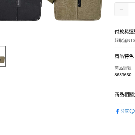
付款與運
超取滿NT$
付款方式
商品特色
信用卡一
商品編號
8633650
超商取貨
ATM付款
商品相關分
斜肩包/斜
運送方式
分享
全家付款
每筆NT$7