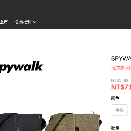
上市
會員福利
SPYW
超取滿NT$
NT$1,080
NT$7
顏色
軍綠
數量