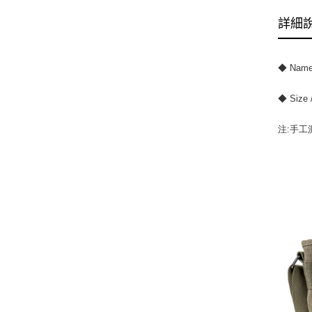
詳細
◆ Size
注:手工