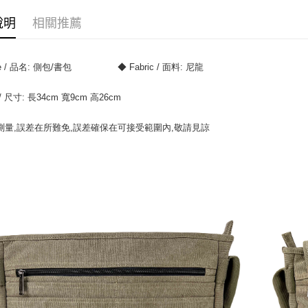
7-11付款
說明
相關推薦
每筆NT$7
宅配
◆ Name / 品名: 側包/書包	               ◆ Fabric / 面料: 尼龍
每筆NT$8
 / 尺寸: 長34cm 寬9cm 高26cm
測量,誤差在所難免,誤差確保在可接受範圍內,敬請見諒