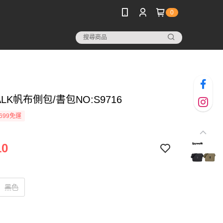
0
ALK帆布側包/書包NO:S9716
699免運
10
黑色