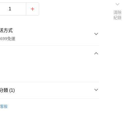
清除
紀錄
送方式
699免運
次付款
付款
類 (1)
包/側背包/書包
客服
取貨
0，滿NT$699(含以上)免運費