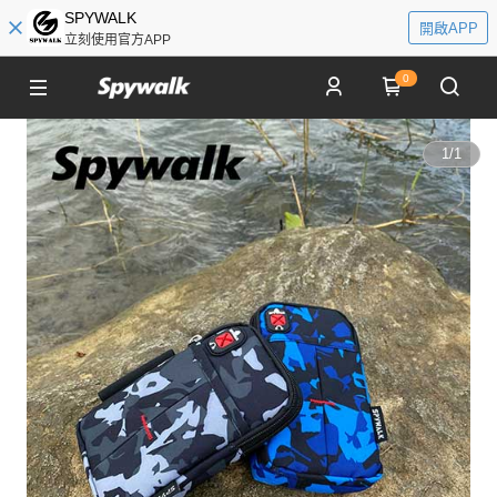
SPYWALK
開啟APP
立刻使用官方APP
0
1
/
1