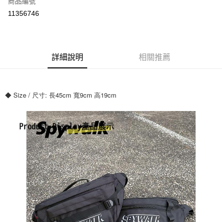
商品編號
超商取貨付款
11356746
ATM付款
運送方式
詳細說明
相關推薦
全家付款取貨
每筆NT$70，滿NT$699(含以上)免運費
◆ Size / 尺寸: 長45cm 寬9cm 高19cm
7-11付款取貨
每筆NT$70，滿NT$699(含以上)免運費
宅配
每筆NT$80，滿NT$699(含以上)免運費
國家/地區配送
查看運費