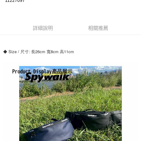
11227097
ATM付款
運送方式
詳細說明
相關推薦
全家付款取貨
每筆NT$70，滿NT$699(含以上)免運費
◆ Size / 尺寸: 長26cm 寬8cm 高11cm
7-11付款取貨
每筆NT$70，滿NT$699(含以上)免運費
宅配
每筆NT$80，滿NT$699(含以上)免運費
國家/地區配送
查看運費