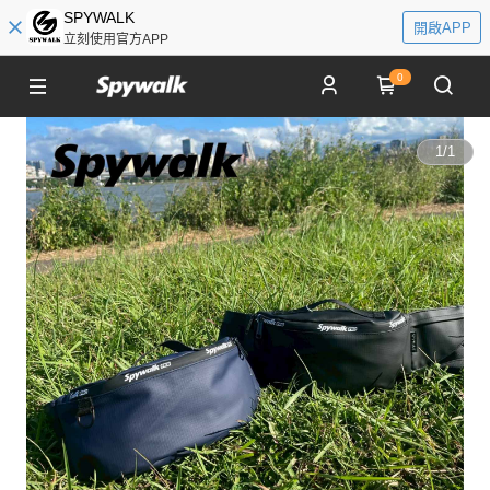
SPYWALK
開啟APP
立刻使用官方APP
0
1
/
1