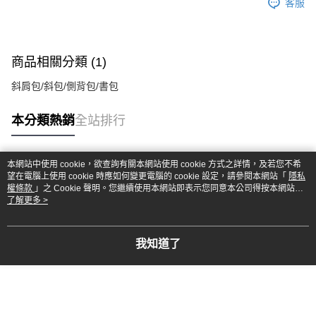
客服
商品相關分類 (1)
斜肩包/斜包/側背包/書包
本分類熱銷
全站排行
本網站中使用 cookie，欲查詢有關本網站使用 cookie 方式之詳情，及若您不希
熱門標籤
望在電腦上使用 cookie 時應如何變更電腦的 cookie 設定，請參閱本網站「
隱私
權條款
」之 Cookie 聲明。您繼續使用本網站即表示您同意本公司得按本網站使
用條款之 Cookie 聲明使用 cookie。
了解更多 >
我知道了