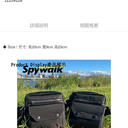
11226118
ATM付款
運送方式
詳細說明
相關推薦
全家付款取貨
每筆NT$70，滿NT$699(含以上)免運費
◆ Size / 尺寸: 長20cm 寬9cm 高23cm
7-11付款取貨
每筆NT$70，滿NT$699(含以上)免運費
宅配
每筆NT$80，滿NT$699(含以上)免運費
國家/地區配送
查看運費