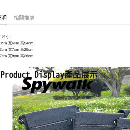
每筆NT$7
7-11付款
說明
相關推薦
每筆NT$7
宅配
 / 尺寸:
每筆NT$8
20cm 寬6cm 高24cm
23cm 寬7cm 高25cm
國家/地區
27cm 寬8cm 高28cm