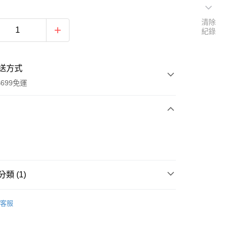
清除
紀錄
送方式
699免運
次付款
付款
類 (1)
包/側背包/書包
客服
取貨