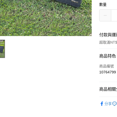
數量
付款與運
超取滿NT$
付款方式
商品特色
信用卡一
商品編號
10764799
超商取貨
ATM付款
商品相關分
斜肩包/斜
運送方式
分享
全家付款