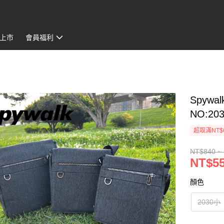
上市
會員福利
Spyw
NO:203
超取滿NT$
NT$840 ~
NT$55
顏色
2030小