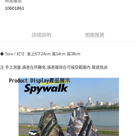
商品編號
超商取貨付款
10601861
ATM付款
運送方式
詳細說明
相關推薦
全家付款取貨
每筆NT$70，滿NT$699(含以上)免運費
◆ Size / 尺寸: 長上6下24cm 寬14cm 高38cm
7-11付款取貨
注:手工測量,誤差在所難免,誤差確保在可接受範圍內,敬請見諒
每筆NT$70，滿NT$699(含以上)免運費
宅配
每筆NT$80，滿NT$699(含以上)免運費
國家/地區配送
查看運費