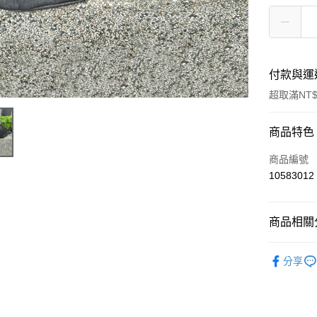
付款與運
超取滿NT$
付款方式
商品特色
信用卡一
商品編號
10583012
超商取貨
ATM付款
商品相關分
胸包/單肩
運送方式
分享
全家付款
每筆NT$7