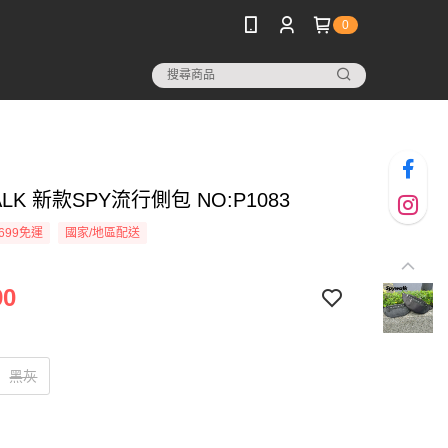
0
ALK 新款SPY流行側包 NO:P1083
699免運
國家/地區配送
90
黑灰