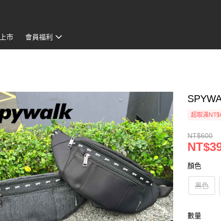
上市
會員福利
SPYW
超取滿NT$
NT$600
NT$3
顏色
黑色
數量