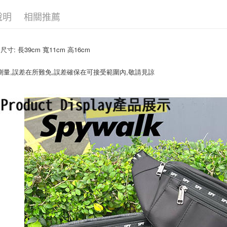
7-11付款
說明
相關推薦
每筆NT$7
宅配
 / 尺寸: 長39cm 寬11cm 高16cm
每筆NT$8
測量,誤差在所難免,誤差確保在可接受範圍內,敬請見諒
國家/地區