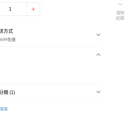
清除
紀錄
送方式
699免運
次付款
付款
類 (1)
背包
客服
取貨
0，滿NT$699(含以上)免運費