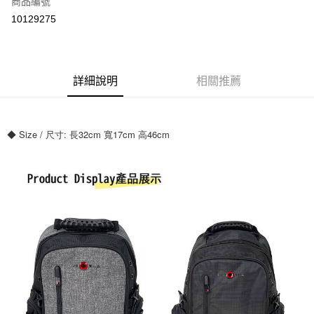
商品編號
超商取貨付款
10129275
ATM付款
運送方式
詳細說明
相關推薦
全家付款取貨
每筆NT$70，滿NT$699(含以上)免運費
◆ Size / 尺寸: 長32cm 寬17cm 高46cm
7-11付款取貨
每筆NT$70，滿NT$699(含以上)免運費
宅配
每筆NT$80，滿NT$699(含以上)免運費
國家/地區配送
查看運費